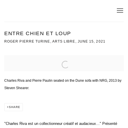
ENTRE CHIEN ET LOUP
ROGER PIERRE TURINE, ARTS LIBRE, JUNE 15, 2021
Open a larger version of the following image in a popup:
Charles Riva and Pierre Paulin seated on the Dune sofa with NRG, 2013 by
Steven Shearer.
SHARE
"Charles Riva est un collectionneur créatif et audacieux…" Présenté